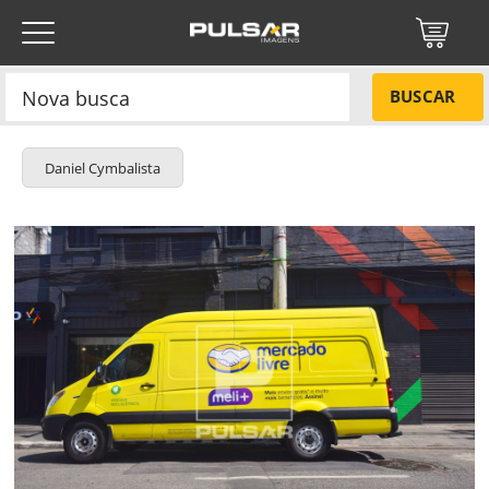
BUSCAR
Daniel Cymbalista
Título do projeto
NÃO
Título do projeto
Códigos
SIM
Tamanho P
R$ 57,00
Tamanho M
R$ 114,00
ENVIAR
Tamanho G
R$ 171,00
Protegido por reCAPTCHA —
Privacidade
·
Termos