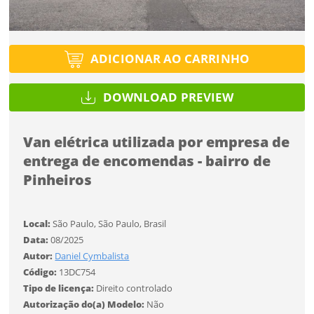
Tipo de projeto
Esqueci a senha
Tipo de projeto
Selecione
Título do projeto
Selecione
ADICIONAR AO CARRINHO
Utilização
Utilização
ENTRAR
ENTRAR
DOWNLOAD PREVIEW
Formato
Formato
Van elétrica utilizada por empresa de
Você ainda não tem conta?
Tamanho
Tamanho
entrega de encomendas - bairro de
Tipo de projeto
CADASTRE-SE
Pinheiros
Selecione
SALVAR
Utilização
Local:
São Paulo, São Paulo, Brasil
Data:
08/2025
Autor:
Daniel Cymbalista
Formato
Código:
13DC754
Tipo de licença:
Direito controlado
Tamanho
Autorização do(a) Modelo:
Não