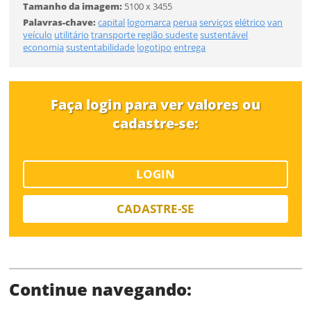
Desejo receber novidades sobre a Pulsar Imagens
Tamanho da imagem:
5100 x 3455
Li e concordo com os
Termos de Uso do site
Palavras-chave:
capital
logomarca
perua
serviços
elétrico
van
veículo
utilitário
transporte
região sudeste
sustentável
FINALIZAR
CADASTRAR
economia
sustentabilidade
logotipo
entrega
Já tem uma conta?
Faça login para ver valores ou
cadastre-se:
ENTRAR
Tipo de download
LOGIN
CADASTRE-SE
Continue navegando:
Limite de download