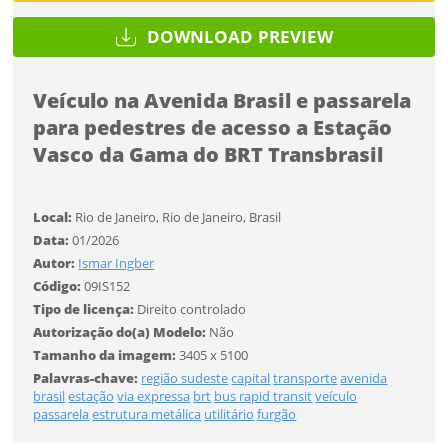
DOWNLOAD PREVIEW
Tamanho
Veículo na Avenida Brasil e passarela
Desejo receber novidades sobre a Pulsar Imagens
FINALIZAR
para pedestres de acesso a Estação
Li e concordo com os
Termos de Uso do site
Vasco da Gama do BRT Transbrasil
CADASTRAR
Local:
Rio de Janeiro, Rio de Janeiro, Brasil
Data:
01/2026
Já tem uma conta?
Autor:
Ismar Ingber
Código:
09IS152
ENTRAR
Tipo de licença:
Direito controlado
Autorização do(a) Modelo:
Não
Tamanho da imagem:
3405 x 5100
Tipo de download
Palavras-chave:
região sudeste
capital
transporte
avenida
brasil
estação
via expressa
brt
bus rapid transit
veículo
passarela
estrutura metálica
utilitário
furgão