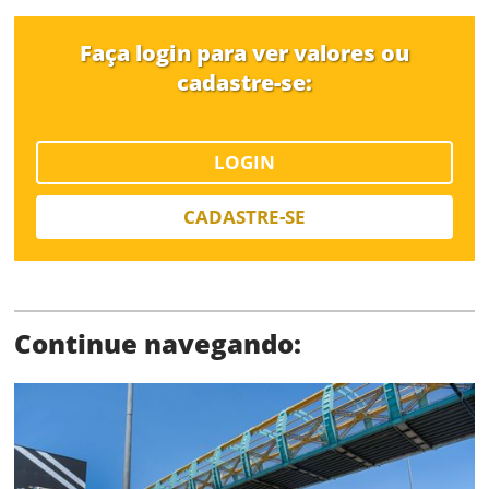
Faça login para ver valores ou
cadastre-se:
Limite de download
LOGIN
CADASTRE-SE
Continue navegando:
Status