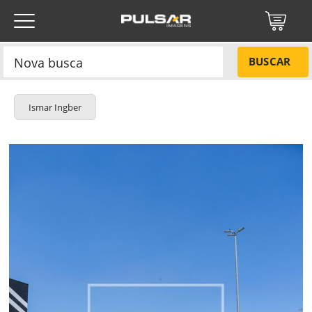
BUSCAR
Ismar Ingber
Título do projeto
NÃO
Título do projeto
Códigos
SIM
Tamanho P
R$ 57,00
Tamanho M
R$ 114,00
ENVIAR
Tamanho G
R$ 171,00