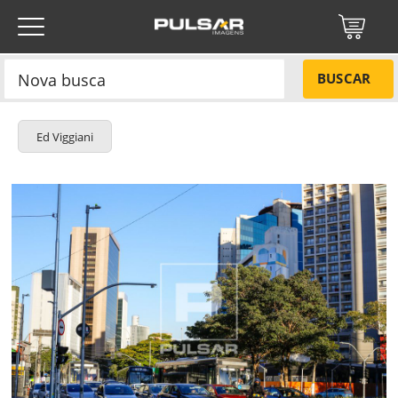
BUSCAR
Ed Viggiani
Título do projeto
NÃO
Título do projeto
Códigos
SIM
Tamanho P
R$ 57,00
Tamanho M
R$ 114,00
ENVIAR
Tamanho G
R$ 171,00