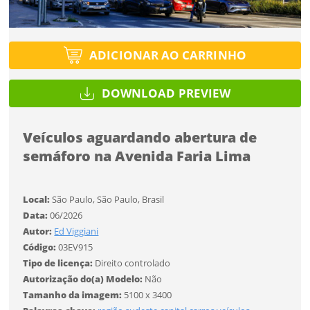
Protegido por reCAPTCHA —
Privacidade
·
Termos
Tipo de projeto
Tipo de projeto
Esqueci a senha
Selecione
Título do projeto
Selecione
ADICIONAR AO CARRINHO
Utilização
Utilização
DOWNLOAD PREVIEW
ENTRAR
ENTRAR
Formato
Formato
Veículos aguardando abertura de
semáforo na Avenida Faria Lima
Tamanho
Você ainda não tem conta?
Tamanho
Tipo de projeto
Local:
São Paulo, São Paulo, Brasil
CADASTRE-SE
Selecione
Data:
06/2026
Autor:
Ed Viggiani
SALVAR
Utilização
Código:
03EV915
Tipo de licença:
Direito controlado
Autorização do(a) Modelo:
Não
Formato
Tamanho da imagem:
5100 x 3400