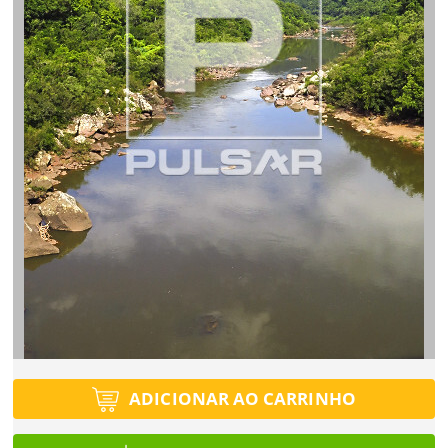
Tipo de projeto
Esqueci a senha
Tipo de projeto
Selecione
Título do projeto
Selecione
Utilização
Utilização
ENTRAR
ENTRAR
Formato
Formato
Você ainda não tem conta?
Tamanho
Tamanho
Tipo de projeto
CADASTRE-SE
Selecione
SALVAR
Utilização
Formato
ADICIONAR AO CARRINHO
Tamanho
Desejo receber novidades sobre a Pulsar Imagens