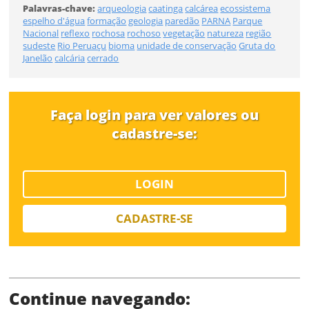
Palavras-chave:
arqueologia
caatinga
calcárea
ecossistema
espelho d'água
formação
geologia
paredão
PARNA
Parque
Nacional
reflexo
rochosa
rochoso
vegetação
natureza
região
sudeste
Rio Peruaçu
bioma
unidade de conservação
Gruta do
Janelão
calcária
cerrado
Status
Faça login para ver valores ou
cadastre-se:
LOGIN
CADASTRE-SE
SALVAR
Continue navegando: