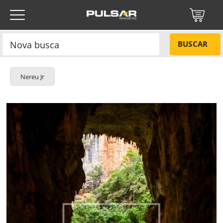
BUSCAR
Nereu Jr
Título do projeto
NÃO
Título do projeto
Códigos
SIM
Tamanho P
R$ 57,00
Tamanho M
R$ 114,00
ENVIAR
Tamanho G
R$ 171,00
Protegido por reCAPTCHA —
Privacidade
·
Termos