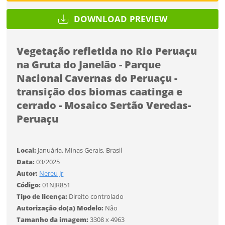
Desejo receber novidades sobre a Pulsar Imagens
Li e concordo com os
Termos de Uso do site
DOWNLOAD PREVIEW
FINALIZAR
CADASTRAR
Vegetação refletida no Rio Peruaçu
na Gruta do Janelão - Parque
Já tem uma conta?
Nacional Cavernas do Peruaçu -
transição dos biomas caatinga e
ENTRAR
cerrado - Mosaico Sertão Veredas-
Peruaçu
Tipo de download
Local:
Januária, Minas Gerais, Brasil
Data:
03/2025
Autor:
Nereu Jr
Código:
01NJR851
Tipo de licença:
Direito controlado
Autorização do(a) Modelo:
Não
Limite de download
Tamanho da imagem:
3308 x 4963