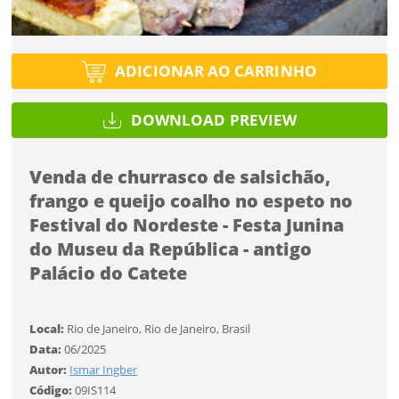
Selecione
Título do projeto
Selecione
ENTRAR
Utilização
ENTRAR
Utilização
ADICIONAR AO CARRINHO
Formato
Formato
Você ainda não tem conta?
DOWNLOAD PREVIEW
Tipo de projeto
SALVAR
Tamanho
CADASTRE-SE
Tamanho
Selecione
Venda de churrasco de salsichão,
frango e queijo coalho no espeto no
Utilização
Festival do Nordeste - Festa Junina
do Museu da República - antigo
Formato
Palácio do Catete
Desejo receber novidades sobre a Pulsar Imagens
Li e concordo com os
Termos de Uso do site
Tamanho
CADASTRAR
Local:
Rio de Janeiro, Rio de Janeiro, Brasil
Data:
06/2025
Autor:
Ismar Ingber
FINALIZAR
Já tem uma conta?
Código:
09IS114