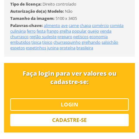
Tipo de licença:
Direito controlado
Tipo de download
Autorização do(a) Modelo:
Não
ENTRAR
Tamanho da imagem:
5100 x 3405
Palavras-chave:
alimento
ave
carne
chapa
comércio
comida
culinária
ferro
festa
frango
grelha
popular
queijo
venda
churrasco
região sudeste
preparo
petiscos
economia
embutidos
típica
típico
churrasquinho
grelhando
salsichão
espetos
espetinhos
junina
proteína
brasileira
Limite de download
Faça login para ver valores ou
cadastre-se:
LOGIN
Status
CADASTRE-SE