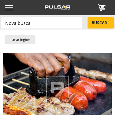
BUSCAR
Ismar Ingber
Título do projeto
NÃO
Título do projeto
Códigos
SIM
Tamanho P
R$ 57,00
ENVIAR
Tamanho M
R$ 114,00
Protegido por reCAPTCHA —
Privacidade
·
Termos
Esqueci a senha
Tamanho G
R$ 171,00
Tipo de projeto
Tipo de projeto