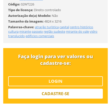
Código:
02WT226
Desejo receber novidades sobre a Pulsar Imagens
Tipo de licença:
Direito controlado
Li e concordo com os
Termos de Uso do site
Autorização do(a) Modelo:
Não
FINALIZAR
CADASTRAR
Tamanho da imagem:
4824 x 3216
Palavras-chave:
atração turística
capital
centro histórico
cultura
mirante
passeio
região sudeste
mirante do vale
vidro
translucido
edificios comerciais
Já tem uma conta?
ENTRAR
Faça login para ver valores ou
Tipo de download
cadastre-se:
LOGIN
CADASTRE-SE
Limite de download