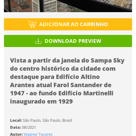
Tipo de projeto
Esqueci a senha
Tipo de projeto
Selecione
Título do projeto
Selecione
ADICIONAR AO CARRINHO
Utilização
Utilização
ENTRAR
ENTRAR
DOWNLOAD PREVIEW
Formato
Formato
Vista a partir da janela do Sampa Sky
Você ainda não tem conta?
Tamanho
do centro histórico da cidade com
Tamanho
Tipo de projeto
destaque para Edifício Altino
CADASTRE-SE
Selecione
Arantes atual Farol Santander de
SALVAR
1947 - ao fundo Edifício Martinelli
Utilização
inaugurado em 1929
Formato
Local:
São Paulo, São Paulo, Brasil
Data:
08/2021
Tamanho
Autor:
Wagner Tavares