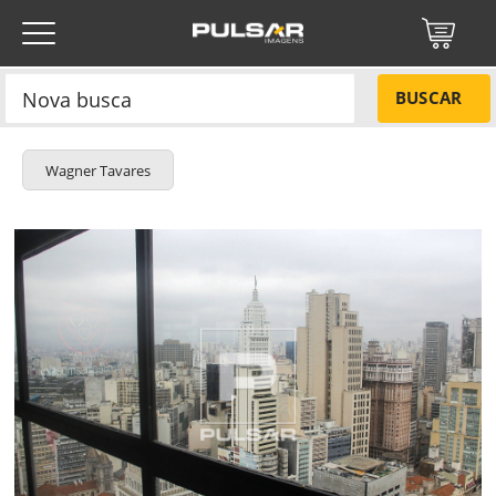
BUSCAR
Wagner Tavares
Título do projeto
NÃO
Título do projeto
Códigos
SIM
Tamanho P
R$ 57,00
Tamanho M
R$ 114,00
ENVIAR
Tamanho G
R$ 171,00
Protegido por reCAPTCHA —
Privacidade
·
Termos