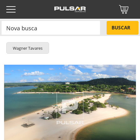
BUSCAR
Wagner Tavares
Título do projeto
NÃO
Título do projeto
Códigos
SIM
Tamanho P
R$ 57,00
Tamanho M
R$ 114,00
ENVIAR
Tamanho G
R$ 171,00
Protegido por reCAPTCHA —
Privacidade
·
Termos