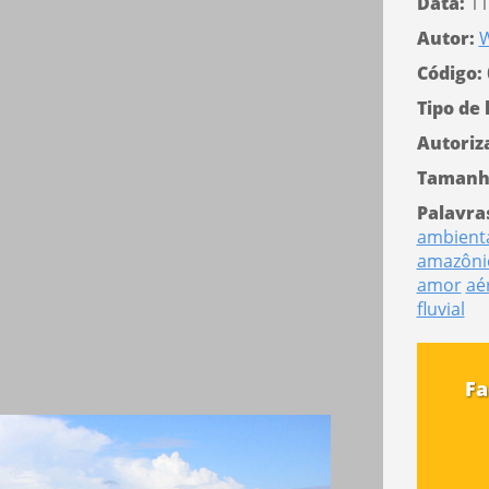
Data:
11
Autor:
W
Código:
Tipo de 
Autoriz
Tamanh
Palavra
ambient
amazôni
amor
aé
fluvial
Fa