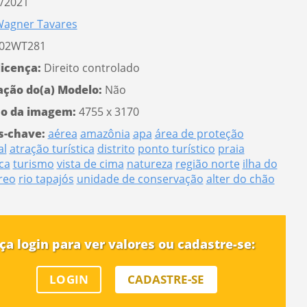
/2021
agner Tavares
02WT281
licença:
Direito controlado
ação do(a) Modelo:
Não
o da imagem:
4755 x 3170
s-chave:
aérea
amazônia
apa
área de proteção
al
atração turística
distrito
ponto turístico
praia
ca
turismo
vista de cima
natureza
região norte
ilha do
reo
rio tapajós
unidade de conservação
alter do chão
ça login para ver valores ou cadastre-se:
LOGIN
CADASTRE-SE