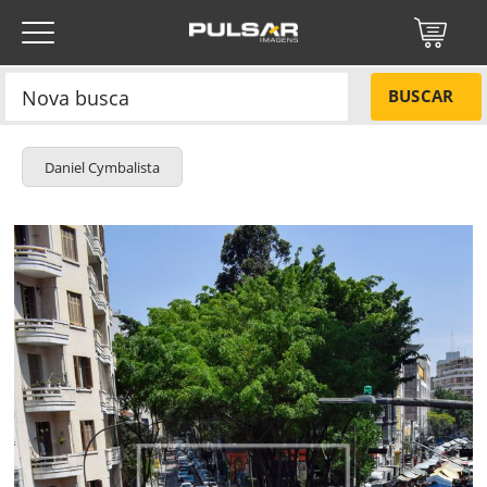
BUSCAR
Daniel Cymbalista
Título do projeto
NÃO
Título do projeto
Códigos
SIM
Tamanho P
R$ 57,00
Tamanho M
R$ 114,00
ENVIAR
Tamanho G
R$ 171,00