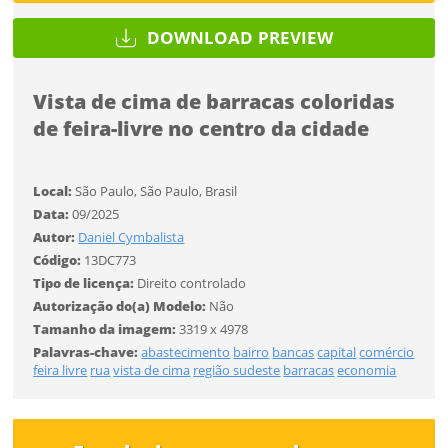
DOWNLOAD PREVIEW
Tamanho
Vista de cima de barracas coloridas
Desejo receber novidades sobre a Pulsar Imagens
FINALIZAR
de feira-livre no centro da cidade
Li e concordo com os
Termos de Uso do site
CADASTRAR
Local:
São Paulo, São Paulo, Brasil
Data:
09/2025
Autor:
Daniel Cymbalista
Já tem uma conta?
Código:
13DC773
Tipo de licença:
Direito controlado
ENTRAR
Autorização do(a) Modelo:
Não
Tamanho da imagem:
3319 x 4978
Palavras-chave:
abastecimento
bairro
bancas
capital
comércio
Tipo de download
feira livre
rua
vista de cima
região sudeste
barracas
economia