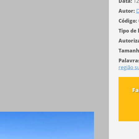
Data:
12
Autor:
D
Código:
Tipo de 
Autoriz
Tamanh
Palavra
região s
Fa