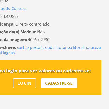
/2021
uddu Contursi
01DCU828
licença:
Direito controlado
ação do(a) Modelo:
Não
o da imagem:
4096 x 2730
s-chave:
cartão postal
cidade litorânea
litoral
natureza
ul
lagoas
ça login para ver valores ou cadastre-se:
LOGIN
CADASTRE-SE