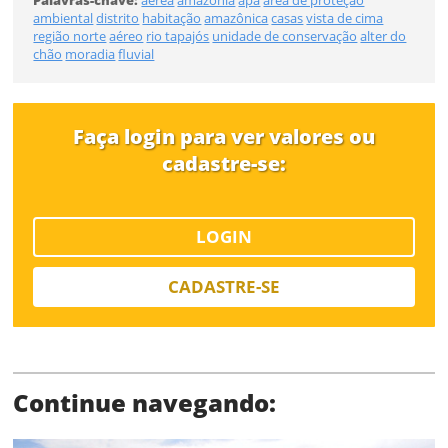
Palavras-chave:
aérea
amazônia
apa
área de proteção
Desejo receber novidades sobre a Pulsar Imagens
ambiental
distrito
habitação
amazônica
casas
vista de cima
Li e concordo com os
Termos de Uso do site
região norte
aéreo
rio tapajós
unidade de conservação
alter do
chão
moradia
fluvial
FINALIZAR
CADASTRAR
Faça login para ver valores ou
Já tem uma conta?
cadastre-se:
ENTRAR
Tipo de download
LOGIN
CADASTRE-SE
Continue navegando:
Limite de download