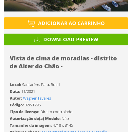
Tipo de projeto
Esqueci a senha
Tipo de projeto
Selecione
Título do projeto
Selecione
ADICIONAR AO CARRINHO
Utilização
Utilização
ENTRAR
ENTRAR
DOWNLOAD PREVIEW
Formato
Formato
Vista de cima de moradias - distrito
Você ainda não tem conta?
Tamanho
de Alter do Chão -
Tamanho
Tipo de projeto
CADASTRE-SE
Selecione
SALVAR
Local:
Santarém, Pará, Brasil
Utilização
Data:
11/2021
Autor:
Wagner Tavares
Código:
02WT296
Formato
Tipo de licença:
Direito controlado
Autorização do(a) Modelo:
Não
Tamanho da imagem:
4718 x 3145
Tamanho