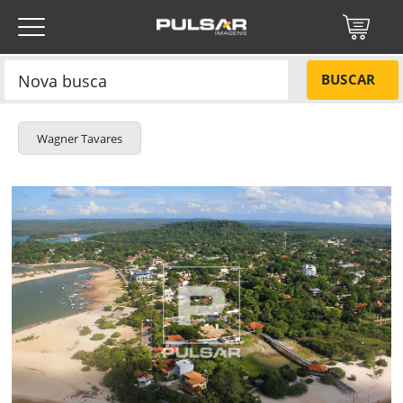
BUSCAR
Wagner Tavares
Título do projeto
NÃO
Título do projeto
Códigos
SIM
Tamanho P
R$ 57,00
ENVIAR
Tamanho M
R$ 114,00
Tamanho G
R$ 171,00
Protegido por reCAPTCHA —
Privacidade
·
Termos