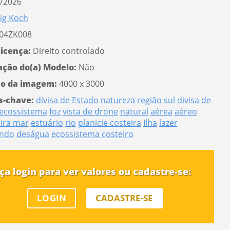
/2026
ig Koch
04ZK008
licença:
Direito controlado
ação do(a) Modelo:
Não
o da imagem:
4000 x 3000
s-chave:
divisa de Estado
natureza
região sul
divisa de
ecossistema
foz
vista de drone
natural
aérea
aéreo
ira mar
estuário
rio
planicie costeira
Ilha
lazer
ndo
deságua
ecossistema costeiro
ça login para ver valores ou cadastre-se:
LOGIN
CADASTRE-SE