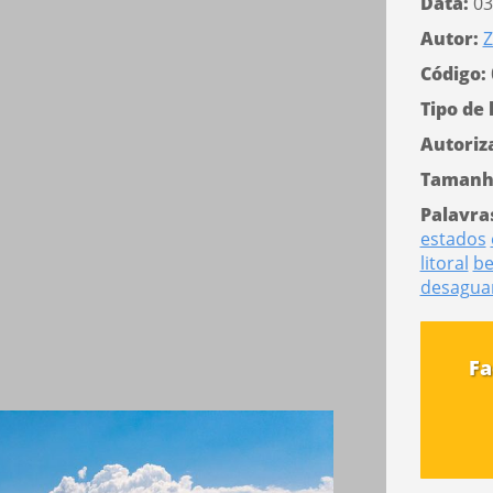
Data:
03
Autor:
Z
Código:
Tipo de 
Autoriz
Tamanh
Palavra
estados
litoral
be
desagua
Fa