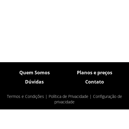
Quem Somos
Planos e preços
Dúvidas
Contato
Termos e Condições
|
Política de Privacidade
|
Configuração de
privacidade
© Pulsar Imagens 2026
- Todos os direitos
reservados.