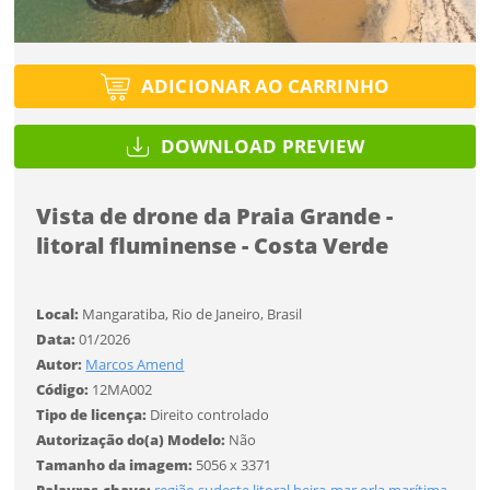
Tipo de projeto
Tipo de projeto
Esqueci a senha
Selecione
Título do projeto
Selecione
ADICIONAR AO CARRINHO
Utilização
Utilização
DOWNLOAD PREVIEW
ENTRAR
ENTRAR
Formato
Formato
Vista de drone da Praia Grande -
litoral fluminense - Costa Verde
Você ainda não tem conta?
Tamanho
Tamanho
Tipo de projeto
CADASTRE-SE
Local:
Mangaratiba, Rio de Janeiro, Brasil
Selecione
Data:
01/2026
SALVAR
Utilização
Autor:
Marcos Amend
Código:
12MA002
Tipo de licença:
Direito controlado
Formato
Autorização do(a) Modelo:
Não
Tamanho da imagem:
5056 x 3371