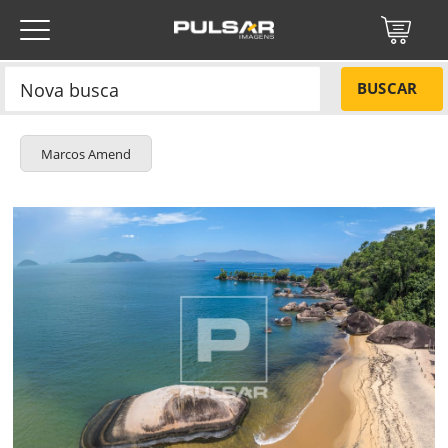
BUSCAR
Marcos Amend
Título do projeto
NÃO
Título do projeto
Códigos
SIM
Tamanho P
R$ 57,00
Tamanho M
R$ 114,00
ENVIAR
Tamanho G
R$ 171,00
Protegido por reCAPTCHA —
Privacidade
·
Termos