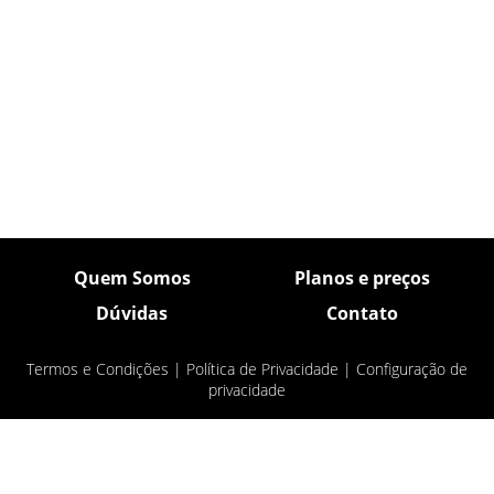
Quem Somos
Planos e preços
Dúvidas
Contato
Termos e Condições
|
Política de Privacidade
|
Configuração de
privacidade
© Pulsar Imagens 2026
- Todos os direitos
reservados.