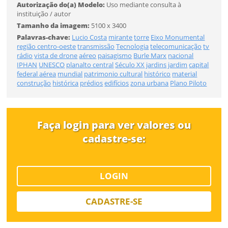
Autorização do(a) Modelo:
Uso mediante consulta à
Tamanho
instituição / autor
Tamanho da imagem:
5100 x 3400
Palavras-chave:
Lucio Costa
mirante
torre
Eixo Monumental
Desejo receber novidades sobre a Pulsar Imagens
região centro-oeste
transmissão
Tecnologia
telecomunicação
tv
FINALIZAR
Li e concordo com os
Termos de Uso do site
rádio
vista de drone
aéreo
paisagismo
Burle Marx
nacional
IPHAN
UNESCO
planalto central
Século XX
jardins
jardim
capital
CADASTRAR
federal
aérea
mundial
patrimonio cultural
histórico
material
construção
histórica
prédios
edifícios
zona urbana
Plano Piloto
Já tem uma conta?
Faça login para ver valores ou
cadastre-se:
ENTRAR
Tipo de download
LOGIN
CADASTRE-SE