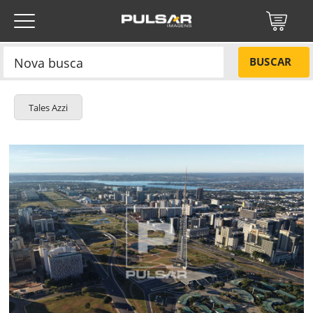
BUSCAR
Tales Azzi
Título do projeto
NÃO
Título do projeto
Códigos
SIM
Tamanho P
R$ 57,00
Tamanho M
R$ 114,00
ENVIAR
Tamanho G
R$ 171,00