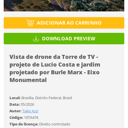
Protegido por reCAPTCHA —
Privacidade
·
Termos
Tipo de projeto
Tipo de projeto
Esqueci a senha
Selecione
Título do projeto
Selecione
ADICIONAR AO CARRINHO
Utilização
Utilização
DOWNLOAD PREVIEW
ENTRAR
ENTRAR
Formato
Formato
Vista de drone da Torre de TV -
projeto de Lucio Costa e jardim
Tamanho
Você ainda não tem conta?
Tamanho
projetado por Burle Marx - Eixo
Monumental
Tipo de projeto
CADASTRE-SE
Selecione
SALVAR
Utilização
Local:
Brasília, Distrito Federal, Brasil
Data:
05/2026
Autor:
Tales Azzi
Formato
Código:
10TA476
Tipo de licença:
Direito controlado