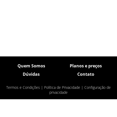
Quem Somos
Planos e preços
Dúvidas
Contato
Termos e Condições
|
Política de Privacidade
|
Configuração de
privacidade
© Pulsar Imagens 2026
- Todos os direitos
reservados.