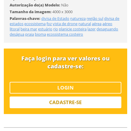
Autorização do(a) Modelo:
Não
Tamanho da imagem:
4000 x 3000
Tamanho
Palavras-chave:
divisa de Estado
natureza
região sul
divisa de
estados
ecossistema
foz
vista de drone
natural
aérea
aéreo
litoral
beira mar
estuário
rio
planicie costeira
lazer
desaguando
Desejo receber novidades sobre a Pulsar Imagens
deságua
praia
bioma
ecossistema costeiro
FINALIZAR
Li e concordo com os
Termos de Uso do site
CADASTRAR
Faça login para ver valores ou
cadastre-se:
Já tem uma conta?
LOGIN
ENTRAR
CADASTRE-SE
Tipo de download