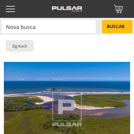
BUSCAR
Zig Koch
Título do projeto
NÃO
Título do projeto
Códigos
SIM
Tamanho P
R$ 57,00
Tamanho M
R$ 114,00
ENVIAR
Tamanho G
R$ 171,00