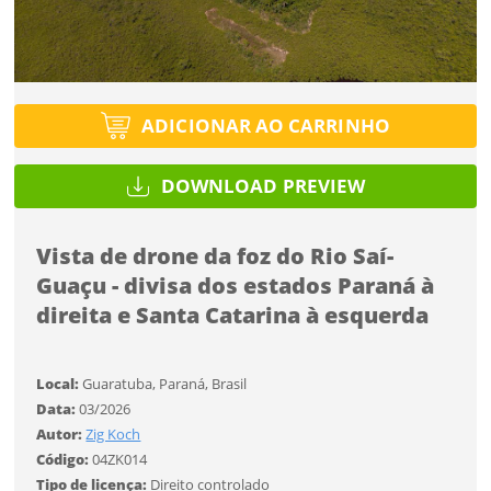
Protegido por reCAPTCHA —
Privacidade
·
Termos
Tipo de projeto
Tipo de projeto
Esqueci a senha
Selecione
Título do projeto
Selecione
Utilização
ADICIONAR AO CARRINHO
Utilização
ENTRAR
DOWNLOAD PREVIEW
Formato
ENTRAR
Formato
Vista de drone da foz do Rio Saí-
Tamanho
Tamanho
Você ainda não tem conta?
Guaçu - divisa dos estados Paraná à
direita e Santa Catarina à esquerda
Tipo de projeto
CADASTRE-SE
Selecione
Local:
Guaratuba, Paraná, Brasil
Utilização
SALVAR
Data:
03/2026
Autor:
Zig Koch
Código:
04ZK014
Formato
Tipo de licença:
Direito controlado