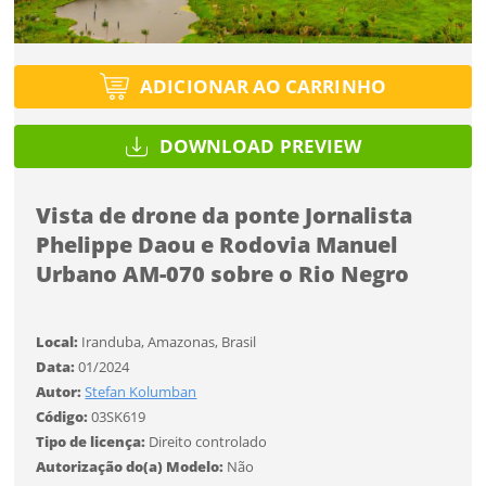
Tipo de projeto
Esqueci a senha
Tipo de projeto
Selecione
Título do projeto
Selecione
ADICIONAR AO CARRINHO
Utilização
Utilização
ENTRAR
ENTRAR
DOWNLOAD PREVIEW
Formato
Formato
Vista de drone da ponte Jornalista
Você ainda não tem conta?
Tamanho
Phelippe Daou e Rodovia Manuel
Tamanho
Tipo de projeto
Urbano AM-070 sobre o Rio Negro
CADASTRE-SE
Selecione
SALVAR
Utilização
Local:
Iranduba, Amazonas, Brasil
Data:
01/2024
Autor:
Stefan Kolumban
Formato
Código:
03SK619
Tipo de licença:
Direito controlado
Autorização do(a) Modelo:
Não
Tamanho