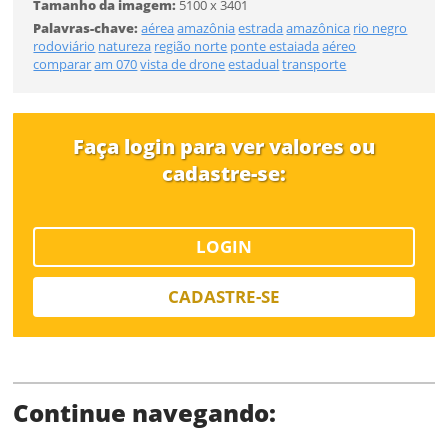
Tamanho da imagem:
5100 x 3401
Desejo receber novidades sobre a Pulsar Imagens
Palavras-chave:
aérea
amazônia
estrada
amazônica
rio negro
Li e concordo com os
Termos de Uso do site
rodoviário
natureza
região norte
ponte estaiada
aéreo
FINALIZAR
comparar
am 070
vista de drone
estadual
transporte
CADASTRAR
Já tem uma conta?
Faça login para ver valores ou
cadastre-se:
ENTRAR
Tipo de download
LOGIN
CADASTRE-SE
Continue navegando:
Limite de download