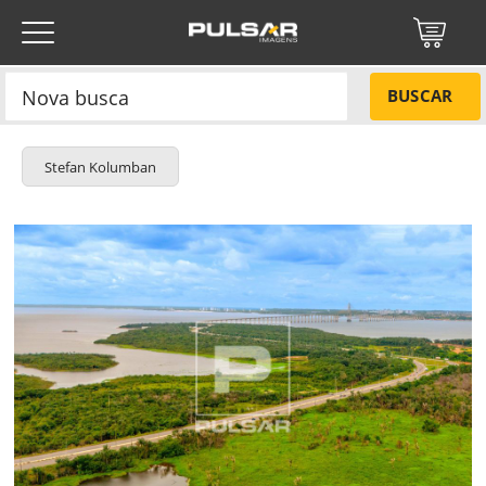
BUSCAR
Stefan Kolumban
Título do projeto
NÃO
Título do projeto
Códigos
SIM
Tamanho P
R$ 57,00
Tamanho M
R$ 114,00
ENVIAR
Tamanho G
R$ 171,00
Protegido por reCAPTCHA —
Privacidade
·
Termos