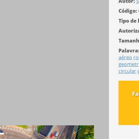
Autor:
S
Código:
Tipo de 
Autoriz
Tamanh
Palavra
aéreo
ro
geometr
circular
Fa