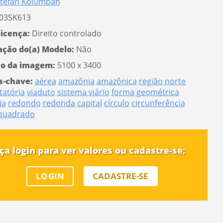
tefan Kolumban
03SK613
licença:
Direito controlado
ação do(a) Modelo:
Não
o da imagem:
5100 x 3400
s-chave:
aérea
amazônia
amazônica
região norte
tatória
viaduto
sistema viário
forma geométrica
ia
redondo
redonda
capital
círculo
circunferência
quadrado
ça login para ver valores ou cadastre-se:
LOGIN
CADASTRE-SE