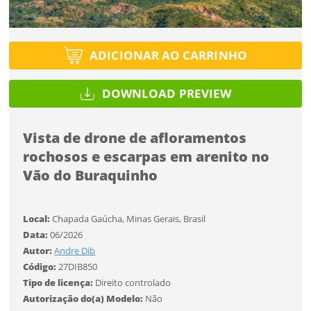
Tipo de projeto
Tipo de projeto
Esqueci a senha
Selecione
Título do projeto
Selecione
ADICIONAR AO CARRINHO
Utilização
Utilização
DOWNLOAD PREVIEW
ENTRAR
ENTRAR
Formato
Formato
Vista de drone de afloramentos
rochosos e escarpas em arenito no
Você ainda não tem conta?
Tamanho
Tamanho
Vão do Buraquinho
Tipo de projeto
CADASTRE-SE
Selecione
Local:
Chapada Gaúcha, Minas Gerais, Brasil
SALVAR
Utilização
Data:
06/2026
Autor:
Andre Dib
Código:
27DIB850
Formato
Tipo de licença:
Direito controlado
Autorização do(a) Modelo:
Não