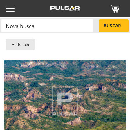
BUSCAR
Andre Dib
Título do projeto
NÃO
Título do projeto
Códigos
SIM
Tamanho P
R$ 57,00
Tamanho M
R$ 114,00
ENVIAR
Tamanho G
R$ 171,00
Protegido por reCAPTCHA —
Privacidade
·
Termos