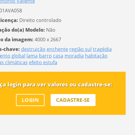
ntonio Valiente
01AVA058
licença:
Direito controlado
ação do(a) Modelo:
Não
o da imagem:
4000 x 2667
s-chave:
destruição
enchente
região sul
tragédia
ento global
lama
barro
casa
moradia
habitação
s climáticas
efeito estufa
ça login para ver valores ou cadastre-se:
LOGIN
CADASTRE-SE