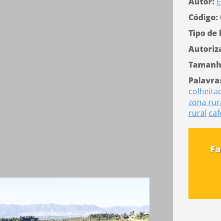
Autor:
E
Código:
Tipo de 
Autoriz
Tamanh
Palavra
colheita
zona rur
rural
caf
Fa