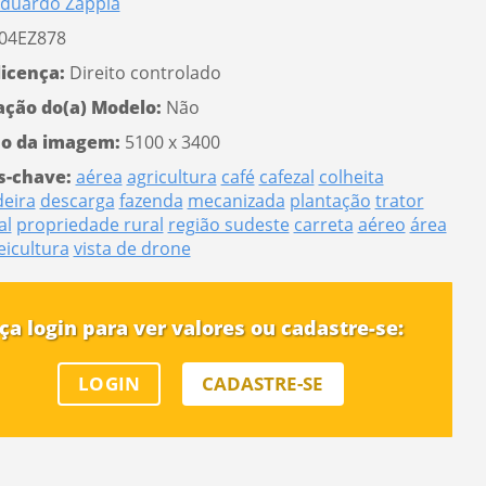
duardo Zappia
04EZ878
licença:
Direito controlado
ação do(a) Modelo:
Não
o da imagem:
5100 x 3400
s-chave:
aérea
agricultura
café
cafezal
colheita
deira
descarga
fazenda
mecanizada
plantação
trator
al
propriedade rural
região sudeste
carreta
aéreo
área
eicultura
vista de drone
ça login para ver valores ou cadastre-se:
LOGIN
CADASTRE-SE