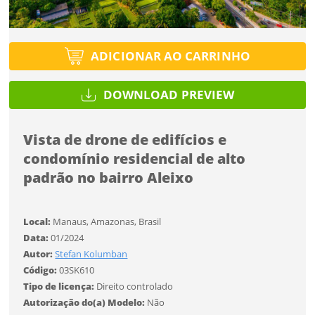
Tipo de projeto
Selecione
Título do projeto
Selecione
Utilização
ENTRAR
Utilização
ENTRAR
ADICIONAR AO CARRINHO
Formato
DOWNLOAD PREVIEW
Formato
Você ainda não tem conta?
Tamanho
Tipo de projeto
Vista de drone de edifícios e
Tamanho
CADASTRE-SE
SALVAR
Selecione
condomínio residencial de alto
padrão no bairro Aleixo
Utilização
Local:
Manaus, Amazonas, Brasil
Formato
Data:
01/2024
Autor:
Stefan Kolumban
Desejo receber novidades sobre a Pulsar Imagens
Código:
03SK610
Tamanho
Li e concordo com os
Termos de Uso do site
Tipo de licença:
Direito controlado
CADASTRAR
Autorização do(a) Modelo:
Não