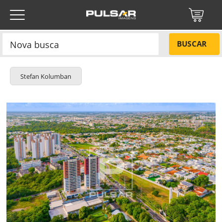
BUSCAR
Stefan Kolumban
Título do projeto
NÃO
Título do projeto
Códigos
SIM
Tamanho P
R$ 57,00
ENVIAR
Tamanho M
R$ 114,00
Protegido por reCAPTCHA —
Privacidade
·
Termos
Tamanho G
R$ 171,00
Esqueci a senha
Tipo de projeto