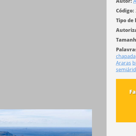
Autor:
A
Código:
Tipo de 
Autoriz
Tamanh
Palavra
chapada
Araras
b
semiári
Fa