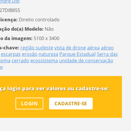
ndre Dib
27DIB855
licença:
Direito controlado
ação do(a) Modelo:
Não
o da imagem:
5100 x 3400
s-chave:
região sudeste
vista de drone
aérea
aéreo
escarpas
erosão
natureza
Parque Estadual
Serra das
ioma
cerrado
ecossistema
unidade de conservação
do
ça login para ver valores ou cadastre-se:
LOGIN
CADASTRE-SE