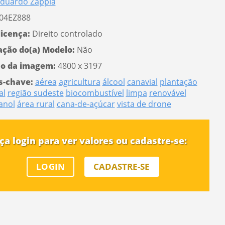
duardo Zappia
04EZ888
licença:
Direito controlado
ação do(a) Modelo:
Não
o da imagem:
4800 x 3197
s-chave:
aérea
agricultura
álcool
canavial
plantação
al
região sudeste
biocombustível
limpa
renovável
anol
área rural
cana-de-açúcar
vista de drone
ça login para ver valores ou cadastre-se:
LOGIN
CADASTRE-SE