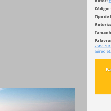
Autor:
E
Código:
Tipo de 
Autoriz
Tamanh
Palavra
zona rur
aéreo
et
Fa