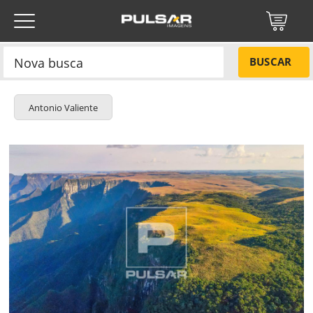
BUSCAR
Antonio Valiente
Título do projeto
NÃO
Título do projeto
Códigos
SIM
Tamanho P
R$ 57,00
Tamanho M
R$ 114,00
ENVIAR
Tamanho G
R$ 171,00
Protegido por reCAPTCHA —
Privacidade
·
Termos