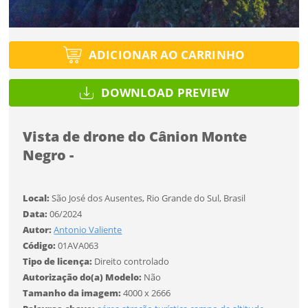
Tipo de projeto
Tipo de projeto
Esqueci a senha
Selecione
Título do projeto
Selecione
ADICIONAR AO CARRINHO
Utilização
Utilização
DOWNLOAD PREVIEW
ENTRAR
ENTRAR
Formato
Formato
Vista de drone do Cânion Monte
Negro -
Você ainda não tem conta?
Tamanho
Tamanho
Tipo de projeto
CADASTRE-SE
Local:
São José dos Ausentes, Rio Grande do Sul, Brasil
Selecione
Data:
06/2024
SALVAR
Utilização
Autor:
Antonio Valiente
Código:
01AVA063
Tipo de licença:
Direito controlado
Formato
Autorização do(a) Modelo:
Não
Tamanho da imagem:
4000 x 2666