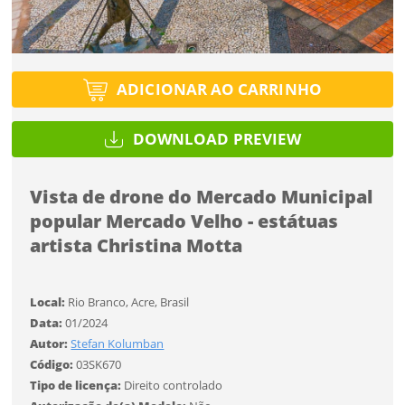
Tipo de projeto
Esqueci a senha
Tipo de projeto
Selecione
Título do projeto
Selecione
Utilização
ADICIONAR AO CARRINHO
Utilização
ENTRAR
ENTRAR
DOWNLOAD PREVIEW
Formato
Formato
Vista de drone do Mercado Municipal
Você ainda não tem conta?
Tamanho
Tamanho
popular Mercado Velho - estátuas
Tipo de projeto
artista Christina Motta
CADASTRE-SE
Selecione
SALVAR
Utilização
Local:
Rio Branco, Acre, Brasil
Data:
01/2024
Autor:
Stefan Kolumban
Formato
Código:
03SK670
Tipo de licença:
Direito controlado