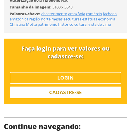
Autorização do(a) Modelo:
Não
Tamanho
Tamanho da imagem:
5100 x 3643
Palavras-chave:
abastecimento
amazônia
comércio
fachada
Desejo receber novidades sobre a Pulsar Imagens
amazônica
região norte
mesas
esculturas
estátuas
economia
Li e concordo com os
Termos de Uso do site
Christina Motta
patrimônio histórico
cultural
vista de cima
FINALIZAR
CADASTRAR
Faça login para ver valores ou
Já tem uma conta?
cadastre-se:
ENTRAR
LOGIN
Tipo de download
CADASTRE-SE
Continue navegando: