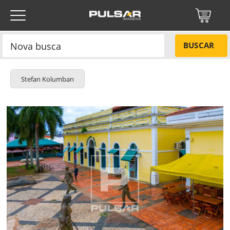
BUSCAR
Stefan Kolumban
Título do projeto
NÃO
Título do projeto
Códigos
SIM
Tamanho P
R$ 57,00
Tamanho M
R$ 114,00
ENVIAR
Tamanho G
R$ 171,00
Protegido por reCAPTCHA —
Privacidade
·
Termos