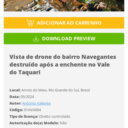
ENTRAR
Utilização
Utilização
ADICIONAR AO CARRINHO
Você ainda não tem conta?
Formato
Formato
SALVAR
Tipo de projeto
DOWNLOAD PREVIEW
CADASTRE-SE
Selecione
Tamanho
Tamanho
Utilização
Vista de drone do bairro Navegantes
destruído após a enchente no Vale
Desejo receber novidades sobre a Pulsar Imagens
do Taquari
Formato
Li e concordo com os
Termos de Uso do site
CADASTRAR
Local:
Arroio do Meio, Rio Grande do Sul, Brasil
Tamanho
Data:
05/2024
Autor:
Antonio Valiente
Já tem uma conta?
Código:
01AVA004
Tipo de download
FINALIZAR
Tipo de licença:
Direito controlado
ENTRAR
Autorização do(a) Modelo:
Não