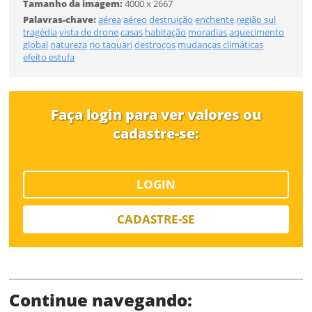
Tamanho da imagem:
4000 x 2667
Palavras-chave:
aérea
aéreo
destruição
enchente
região sul
tragédia
vista de drone
casas
habitação
moradias
aquecimento
global
natureza
rio taquari
destroços
mudanças climáticas
efeito estufa
Limite de download
Faça login para ver valores ou
cadastre-se:
Status
LOGIN
CADASTRE-SE
SALVAR
Continue navegando: