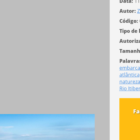
Data:
11
Autor:
Z
Código:
Tipo de 
Autoriz
Tamanh
Palavra
embarca
atlântica
naturez
Rio Itibe
Fa