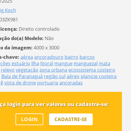
/2025
ig Koch
03ZK981
licença:
Direito controlado
ação do(a) Modelo:
Não
o da imagem:
4000 x 3000
s-chave:
aérea
ancoradouro
bairro
barcos
ções
estuário
Ilha
litoral
mangue
manguezal
mata
relevo
vegetação
zona urbana
ecossistema costeiro
a
Baía de Paranaguá
região sul
aéreo
planicie costeira
rê
vista de drone
portuaria
ancoradas
ça login para ver valores ou cadastre-se:
LOGIN
CADASTRE-SE