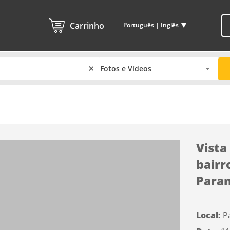
Carrinho
Português | Inglês
×
Vista 
bairr
Para
Local:
P