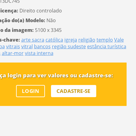
13DC745
licença:
Direito controlado
ação do(a) Modelo:
Não
o da imagem:
5100 x 3345
s-chave:
arte sacra
católica
igreja
religião
templo
Vale
ba
vitrais
vitral
bancos
região sudeste
estância turística
s
altar-mor
vista interna
ça login para ver valores ou cadastre-se:
LOGIN
CADASTRE-SE