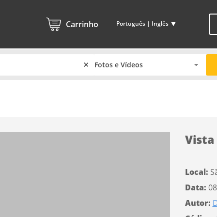
Carrinho
Português | Inglês
×
Vista
Local:
S
Data:
08
Autor:
D