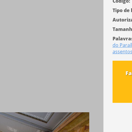
Código:
Tipo de 
Autoriz
Tamanh
Palavra
do Paraí
assento
Fa