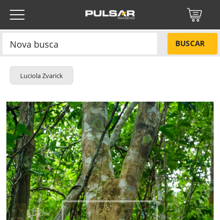
BUSCAR
Luciola Zvarick
Título do projeto
NÃO
Título do projeto
Códigos
SIM
Tamanho P
R$ 57,00
Tamanho M
R$ 114,00
ENVIAR
Tamanho G
R$ 171,00
Protegido por reCAPTCHA —
Privacidade
·
Termos