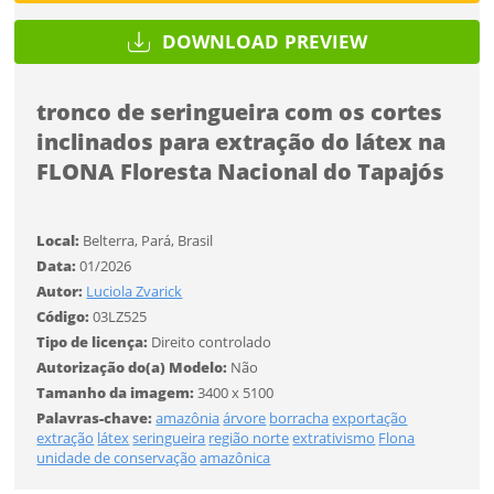
Desejo receber novidades sobre a Pulsar Imagens
Li e concordo com os
Termos de Uso do site
DOWNLOAD PREVIEW
FINALIZAR
CADASTRAR
tronco de seringueira com os cortes
inclinados para extração do látex na
Já tem uma conta?
FLONA Floresta Nacional do Tapajós
ENTRAR
Local:
Belterra, Pará, Brasil
Tipo de download
Data:
01/2026
Autor:
Luciola Zvarick
Código:
03LZ525
Tipo de licença:
Direito controlado
Autorização do(a) Modelo:
Não
Tamanho da imagem:
3400 x 5100
Palavras-chave:
amazônia
árvore
borracha
exportação
extração
látex
seringueira
região norte
extrativismo
Flona
unidade de conservação
amazônica
Limite de download