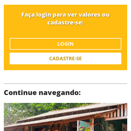
Faça login para ver valores ou
cadastre-se:
LOGIN
Status
CADASTRE-SE
Continue navegando:
SALVAR