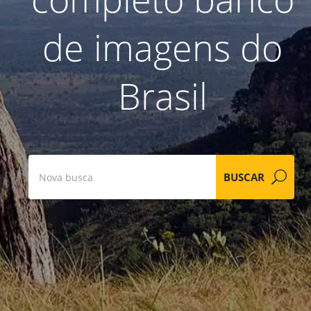
de imagens do
Brasil
BUSCAR