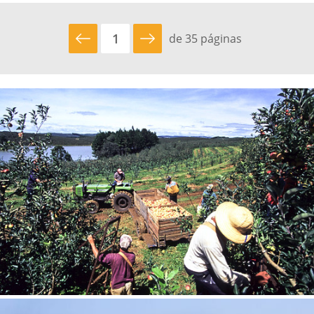
Tamanho P
R$ 57,00
de 35 páginas
Tamanho M
R$ 114,00
Tamanho G
R$ 171,00
ENVIAR
Protegido por reCAPTCHA —
Privacidade
·
Termos