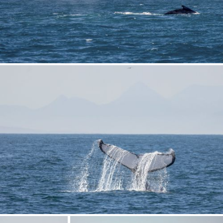
ENTRAR
ENTRAR
Você ainda não tem conta?
Tipo de projeto
CADASTRE-SE
Selecione
Utilização
Formato
Tamanho