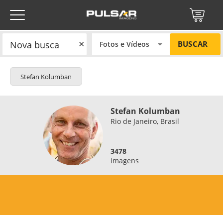
×
BUSCAR
Stefan Kolumban
Stefan Kolumban
Rio de Janeiro, Brasil
3478
imagens
NÃO
Título do projeto
Título do projeto
SIM
Códigos